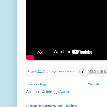
kl.
mars 28, 2016
Ingen kommentarer:
Nyere innlegg
Startsiden
Abonner på:
Innlegg (Atom)
Google streetview inside